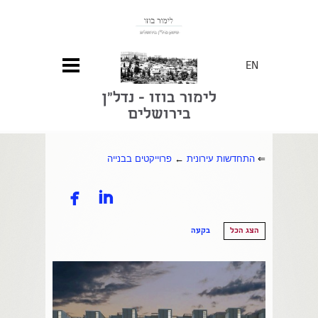
EN
לימור בוזו - נדל"ן
בירושלים
⇐
התחדשות עירונית
←
פרוייקטים בבנייה


הצג הכל
בקעה