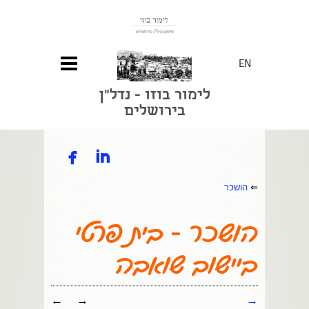
EN
לימור בוזו - נדל"ן
בירושלים


⇐
הושכר
הושכר - בית פרטי
ביישוב שואבה
←
→
→