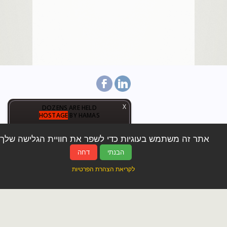
X
DOZENS ARE HELD
HOSTAGE
BY HAMAS
:
:
:
1
0
3
6
1
8
2
5
0
7
אתר זה משתמש בעוגיות כדי לשפר את חוויית הגלישה שלך.
דף הבית
אודותי
נכסים
התחדשות עירונית
DAYS
HOURS
MINUTES
SECONDS
הבנתי
דחה
מאמרים
נמכר
הושכר
יצירת קשר
לקריאת הצהרת הפרטיות
חיפוש
הצהרת פרטיות
שווי הנכס שלי
052-2389173
נייד
:
מייל
:
limor.bozo@gmail.com
לימור בוזו שיווק נדל"ן
©
כל הזכויות שמורות