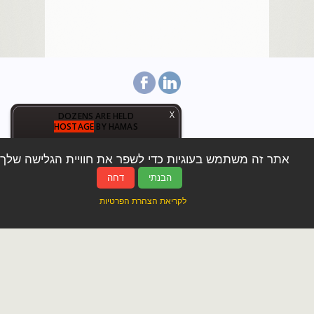
X
DOZENS ARE HELD
HOSTAGE
BY HAMAS
:
:
:
1
0
3
6
0
6
1
1
1
4
אתר זה משתמש בעוגיות כדי לשפר את חוויית הגלישה שלך.
דף הבית
אודותי
נכסים
התחדשות עירונית
DAYS
HOURS
MINUTES
SECONDS
הבנתי
דחה
מאמרים
נמכר
הושכר
יצירת קשר
לקריאת הצהרת הפרטיות
חיפוש
הצהרת פרטיות
שווי הנכס שלי
052-2389173
נייד
:
מייל
:
limor.bozo@gmail.com
לימור בוזו שיווק נדל"ן
©
כל הזכויות שמורות