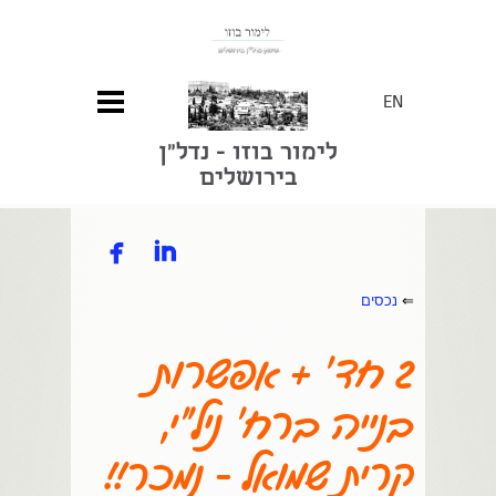
EN
לימור בוזו - נדל"ן
בירושלים


⇐
נכסים
2 חד' + אפשרות
בנייה ברח' ניל"י,
קרית שמואל - נמכר!!