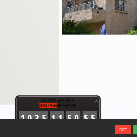
X
DOZENS ARE HELD
HOSTAGE
BY HAMAS
1
0
3
5
1
1
5
0
5
6
:
:
:
DAYS
HOURS
MINUTES
SECONDS
דחה