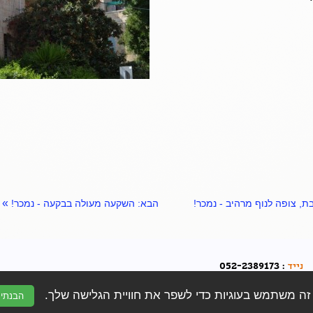
»
הבא:
השקעה מעולה בבקעה - נמכר!
052-2389173
נייד
:
יל
:
limor.bozo@gmail.com
ה משתמש בעוגיות כדי לשפר את חוויית הגלישה שלך.
הבנתי
בוזו שיווק נדל"ן
©
כל הזכויות שמורות