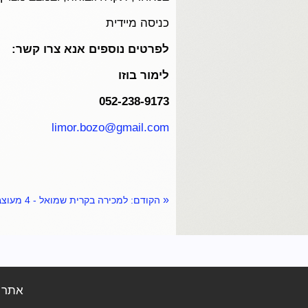
כניסה מיידית
לפרטים נוספים אנא צרו קשר:
לימור בוזו
052-238-9173
limor.bozo@gmail.com
«
הקודם:
למכירה בקרית שמואל - 4 מעוצבת, צופה לנוף מרהיב - נמכר!
מי
אתר ז
לימור 