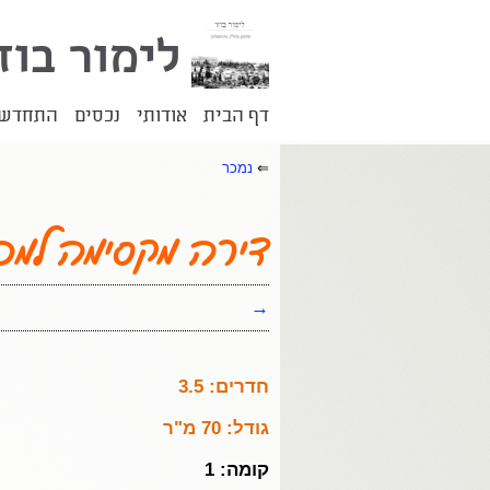
לימור בוז
דף הבית
אודותי
נכסים
התחדשות
⇐
נמכר
דירה מקסימה למכ
→
חדרים: 3.5
גודל: 70 מ"ר
קומה: 1