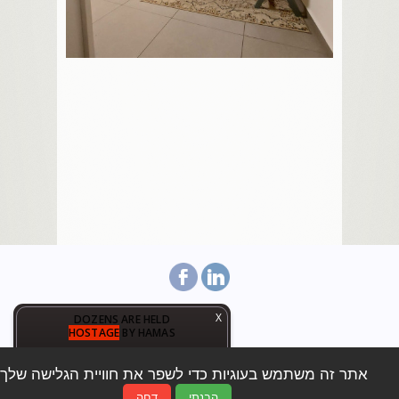
X
DOZENS ARE HELD
HOSTAGE
BY HAMAS
:
:
:
1
0
3
6
2
2
3
4
5
7
אתר זה משתמש בעוגיות כדי לשפר את חוויית הגלישה שלך.
דף הבית
אודותי
נכסים
התחדשות עירונית
DAYS
HOURS
MINUTES
SECONDS
הבנתי
דחה