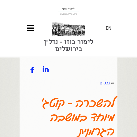
EN
לימור בוזו - נדל"ן
בירושלים


⇐
נכסים
להשכרה - קוטג'
מיוחד במושבה
הגרמנית