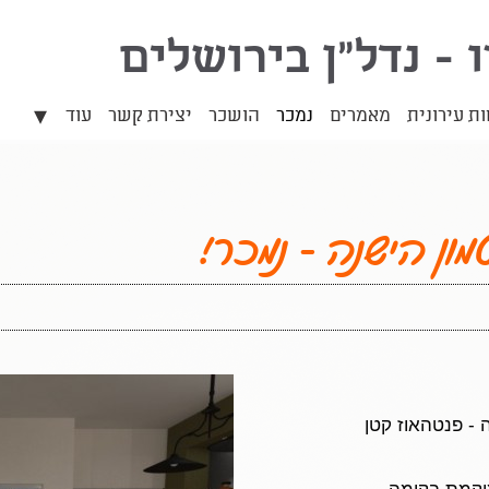
ו - נדל"ן בירושלים
▾
 עירונית
מאמרים
נמכר
הושכר
יצירת קשר
עוד
מון הישנה - נמכר!
 - פנטהאוז קטן