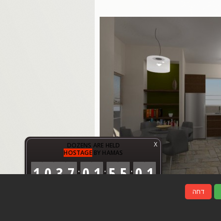
X
DOZENS ARE HELD
HOSTAGE
BY HAMAS
1
0
3
7
0
1
5
5
0
3
:
:
:
DAYS
HOURS
MINUTES
SECONDS
דחה