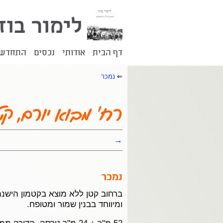
לימור בוז
דף הבית
אודותי
נכסים
התחדשות
⇐
נמכר
רח' מבוא יורם, קט
→
נמכר
ברחוב קטן ללא מוצא בקטמון הישנה
ומיווחד בבנין שמור ומטופח.